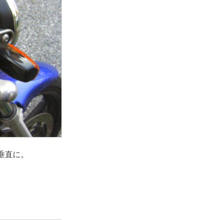
垂直に。
。