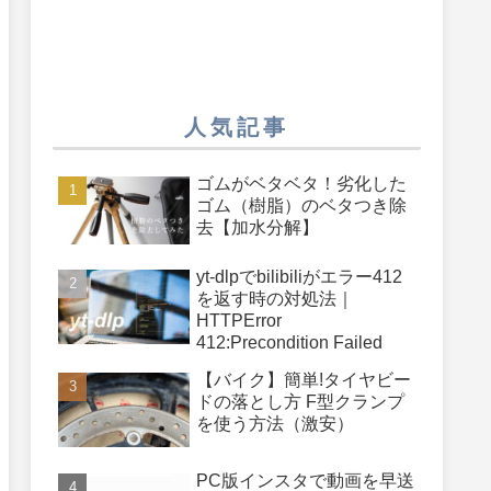
人気記事
ゴムがベタベタ！劣化した
ゴム（樹脂）のベタつき除
去【加水分解】
yt-dlpでbilibiliがエラー412
を返す時の対処法｜
HTTPError
412:Precondition Failed
【バイク】簡単!タイヤビー
ドの落とし方 F型クランプ
を使う方法（激安）
PC版インスタで動画を早送