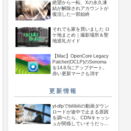
絶望から一転、Xの永久凍
結が解除されアカウントが
復活した一部始終
それでも家を買いました ロ
ケ地まとめ｜撮影場所＆聖
地巡礼ガイド
【Mac】OpenCore Legacy
Patcher(OCLP)のSonoma
を14.8.5にアップデート。
赤い更新マークも消す
更新情報
yt-dlpでbilibiliの動画ダウン
ロードが途中で止まる原因
を調べたら、CDNキャッシ
ュが関係していそうだった
件