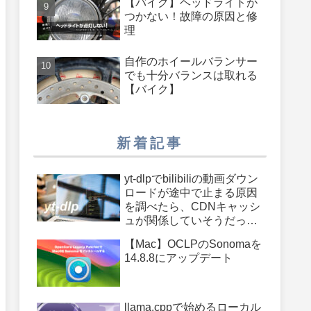
【バイク】ヘッドライトが
つかない！故障の原因と修
理
自作のホイールバランサー
でも十分バランスは取れる
【バイク】
新着記事
yt-dlpでbilibiliの動画ダウン
ロードが途中で止まる原因
を調べたら、CDNキャッシ
ュが関係していそうだった
件
【Mac】OCLPのSonomaを
14.8.8にアップデート
llama.cppで始めるローカル