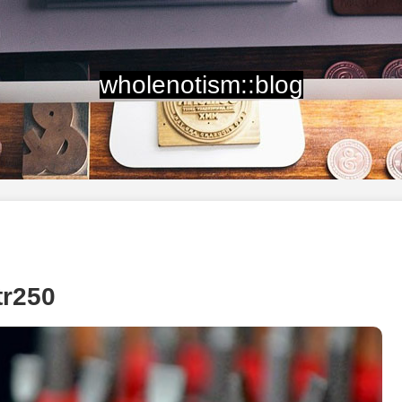
wholenotism::blog
250