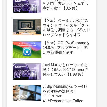
AI入門—古いIntel Macでも
意外と動く【8.5 t/s】
【Mac】ターミナルなどの
ウインドウサイズをピクセ
ル単位で調整する｜SSのド
ロップシャドウをオフ
【Mac】OCLPのSonomaを
14.8.7にアップデート｜赤
い更新通知も消す
Intel MacでもローカルAIは
動く？iMac2017 Ollamaで
検証してみた【1.98 t/s】
yt-dlpでbilibiliがエラー412
を返す時の対処法｜
HTTPError
412:Precondition Failed