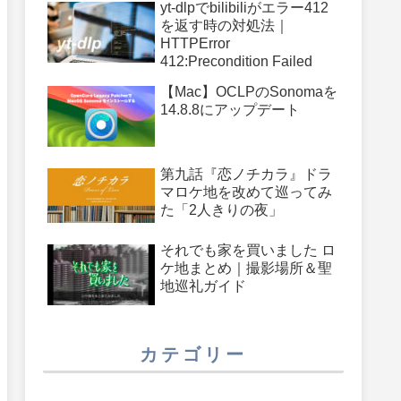
yt-dlpでbilibiliがエラー412
を返す時の対処法｜
HTTPError
412:Precondition Failed
【Mac】OCLPのSonomaを
14.8.8にアップデート
第九話『恋ノチカラ』ドラ
マロケ地を改めて巡ってみ
た「2人きりの夜」
それでも家を買いました ロ
ケ地まとめ｜撮影場所＆聖
地巡礼ガイド
カテゴリー