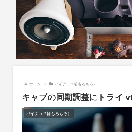
ホーム
バイク（２輪もろもろ）
キャブの同期調整にトライ vtr
バイク（２輪もろもろ）