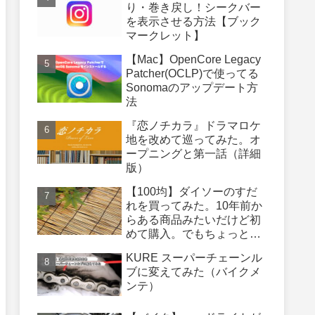
り・巻き戻し！シークバー
を表示させる方法【ブック
マークレット】
【Mac】OpenCore Legacy
Patcher(OCLP)で使ってる
Sonomaのアップデート方
法
『恋ノチカラ』ドラマロケ
地を改めて巡ってみた。オ
ープニングと第一話（詳細
版）
【100均】ダイソーのすだ
れを買ってみた。10年前か
らある商品みたいだけど初
めて購入。でもちょっと長
さが足りないかも・・・も
KURE スーパーチェーンル
う少し長いのがあったらよ
ブに変えてみた（バイクメ
かったのに
ンテ）