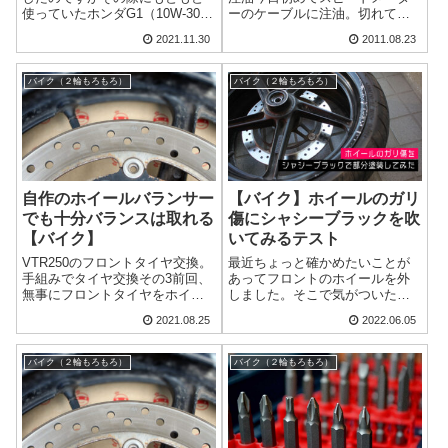
使っていたホンダG1（10W-30）
ーのケーブルに注油。切れてし
とDCMブランドの安いオイル
まってからでは遅いし、簡単だ
2021.11.30
2011.08.23
（10W-40）を混ぜてしまいまし
と言われやってみた。実際に簡
た。粘度の違うオイルを混ぜて
単だった。な・の・だ・
果たして大丈夫なのでしょう
が・・・ホイール側はネジ一本
バイク（２輪もろもろ）
バイク（２輪もろもろ）
か・・・
で固定されている。作業もあっ
さり終わったので取り付...
自作のホイールバランサー
【バイク】ホイールのガリ
でも十分バランスは取れる
傷にシャシーブラックを吹
【バイク】
いてみるテスト
VTR250のフロントタイヤ交換。
最近ちょっと確かめたいことが
手組みでタイヤ交換その3前回、
あってフロントのホイールを外
無事にフロントタイヤをホイー
しました。そこで気がついたの
ルにはめることができました。
がホイールのガリ傷。去年タイ
2021.08.25
2022.06.05
タイヤ自体の交換は完了。ここ
ヤ交換にトライした時つけてし
まで来たらあともう少し。次は
まったものです。いつか塗装し
ホイールバランスを取っていき
ようとシャシーブラックのスプ
バイク（２輪もろもろ）
バイク（２輪もろもろ）
ます。今回は自作したホイール
レー缶は購入していたのです
バランサ...
が、普段あまり注目...