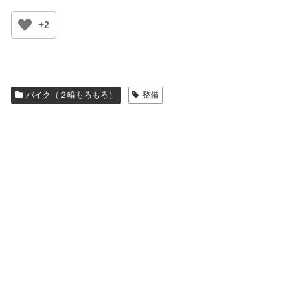
+2
バイク（２輪もろもろ）
整備