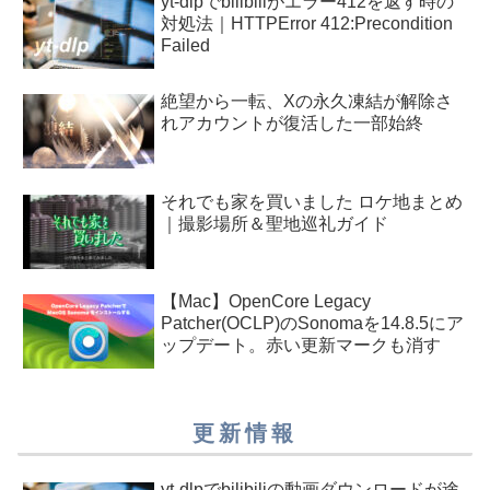
yt-dlpでbilibiliがエラー412を返す時の
対処法｜HTTPError 412:Precondition
Failed
絶望から一転、Xの永久凍結が解除さ
れアカウントが復活した一部始終
それでも家を買いました ロケ地まとめ
｜撮影場所＆聖地巡礼ガイド
【Mac】OpenCore Legacy
Patcher(OCLP)のSonomaを14.8.5にア
ップデート。赤い更新マークも消す
更新情報
yt-dlpでbilibiliの動画ダウンロードが途