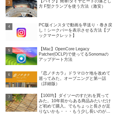
【バイク】簡単!タイヤビードの落とし
方 F型クランプを使う方法（激安）
PC版インスタで動画を早送り・巻き戻
し！シークバーを表示させる方法【ブ
ックマークレット】
【Mac】OpenCore Legacy
Patcher(OCLP)で使ってるSonomaの
アップデート方法
『恋ノチカラ』ドラマロケ地を改めて
巡ってみた。オープニングと第一話
（詳細版）
【100均】ダイソーのすだれを買って
みた。10年前からある商品みたいだけ
ど初めて購入。でもちょっと長さが足
りないかも・・・もう少し長いのがあ
ったらよかったのに