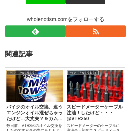
wholenotism.comをフォローする
関連記事
バイク（２輪もろもろ）
バイク（２輪もろもろ）
バイクのオイル交換、違う
スピードメーターケーブル
エンジンオイル混ぜちゃっ
注油！したけど・・・
たけど…大丈夫？＆カムチ
@VTR250
ェーンテンショナーの話
数日前、VTR250のオイル交換を
スピードメーターのケーブルに
したのですがその際にもともと
注油今日初めてスピードメータ