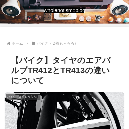
wholenotism::blog
ホーム
バイク（２輪もろもろ）
【バイク】タイヤのエアバ
ルブTR412とTR413の違い
について
バイク（２輪もろもろ）