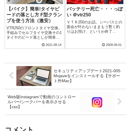
【バイク】簡単!タイヤビ
バッテリー死亡・・・っぽ
ードの落とし方 F型クラン
い ＠vtr250
プを使う方法（激安）
ＶＴＲ250のお話。シーバスとの
面会が叶わないままもう暫く釣
VTR250のフロントタイヤ交換。
りはお預け、というか終了
手組みでセルフタイヤ交換その1
～・・・という感じだった。で
タイヤのビード落としが簡単に
も昨日過ぎ去った台風がそこそ
できる方法について。ビードブ
2021.08.14
2009.09.01
こ雨も降らせてくれたので、も
レーカーとか要りません！（い
しかしたら？と出撃しようとし
やあったら勿論便利なんだけ
たのだが・・・。バッテリーが
ど）先日ネットから購入したタ
空に？３時出発と...
イヤを初めて自分で交換してみ
ました。最...
セキュリティアップデート2021-005
Mojaveをインストールする【サポー
ト外Mac】
Web版Instagramで動画のコントロー
ルバー/シークバーを表示させる
【css】
コメント