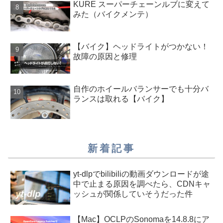
KURE スーパーチェーンルブに変えて
みた（バイクメンテ）
【バイク】ヘッドライトがつかない！
故障の原因と修理
自作のホイールバランサーでも十分バ
ランスは取れる【バイク】
新着記事
yt-dlpでbilibiliの動画ダウンロードが途
中で止まる原因を調べたら、CDNキャ
ッシュが関係していそうだった件
【Mac】OCLPのSonomaを14.8.8にア