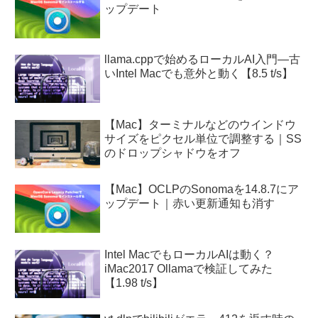
ップデート
llama.cppで始めるローカルAI入門—古
いIntel Macでも意外と動く【8.5 t/s】
【Mac】ターミナルなどのウインドウ
サイズをピクセル単位で調整する｜SS
のドロップシャドウをオフ
【Mac】OCLPのSonomaを14.8.7にア
ップデート｜赤い更新通知も消す
Intel MacでもローカルAIは動く？
iMac2017 Ollamaで検証してみた
【1.98 t/s】