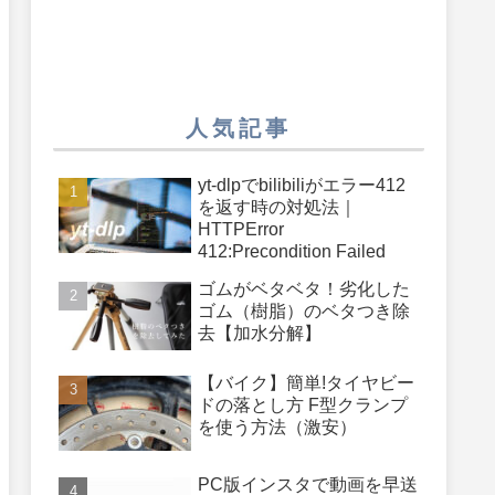
人気記事
yt-dlpでbilibiliがエラー412
を返す時の対処法｜
HTTPError
412:Precondition Failed
ゴムがベタベタ！劣化した
ゴム（樹脂）のベタつき除
去【加水分解】
【バイク】簡単!タイヤビー
ドの落とし方 F型クランプ
を使う方法（激安）
PC版インスタで動画を早送