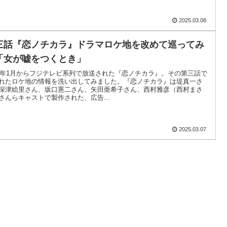
2025.03.08
三話『恋ノチカラ』ドラマロケ地を改めて巡ってみ
「女が嘘をつくとき」
02年1月からフジテレビ系列で放送された『恋ノチカラ』。その第三話で
れたロケ地の情報を洗い出してみました。『恋ノチカラ』は堤真一さ
深津絵里さん、坂口憲二さん、矢田亜希子さん、西村雅彦（西村まさ
さんらキャストで製作された、広告...
2025.03.07