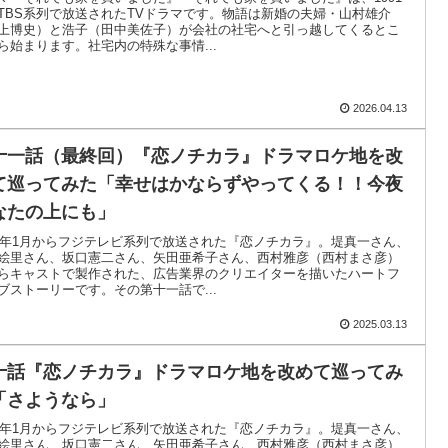
TBS系列で放送されたTVドラマです。物語は新婚の夫婦・山村雄介
上博史）と浩子（田中美佐子）が会社の社宅へと引っ越してくるとこ
ら始まります。社宅内の特殊な事情...
2026.04.13
十一話（最終回）『恋ノチカラ』ドラマロケ地を改
て巡ってみた「幸せはかならずやってくる！！今夜
なたの上にも」
02年1月からフジテレビ系列で放送された『恋ノチカラ』。堤真一さん、
絵里さん、坂口憲二さん、矢田亜希子さん、西村雅彦（西村まさ彦）
らキャストで製作された、広告業界のクリエイターを描いたハートフ
ブストーリーです。その第十一話で...
2025.03.13
十話『恋ノチカラ』ドラマロケ地を改めて巡ってみ
「さようなら」
02年1月からフジテレビ系列で放送された『恋ノチカラ』。堤真一さん、
絵里さん、坂口憲二さん、矢田亜希子さん、西村雅彦（西村まさ彦）