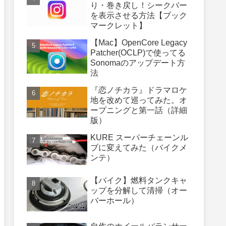
り・巻き戻し！シークバー
を表示させる方法【ブック
マークレット】
【Mac】OpenCore Legacy
Patcher(OCLP)で使ってる
Sonomaのアップデート方
法
『恋ノチカラ』ドラマロケ
地を改めて巡ってみた。オ
ープニングと第一話（詳細
版）
KURE スーパーチェーンル
ブに変えてみた（バイクメ
ンテ）
【バイク】燃料タンクキャ
ップを分解して清掃（オー
バーホール）