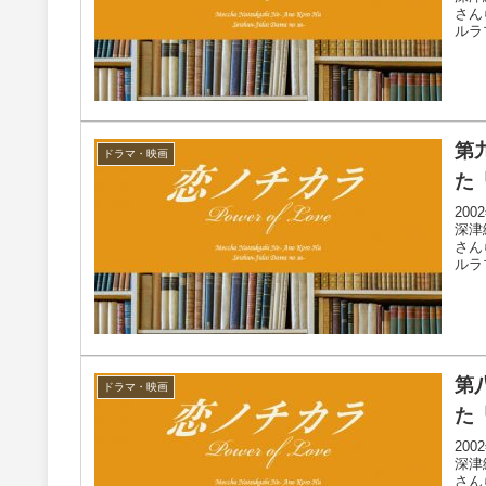
さん
ルラ
第
ドラマ・映画
た
20
深津
さん
ルラ
第
ドラマ・映画
た
20
深津
さん