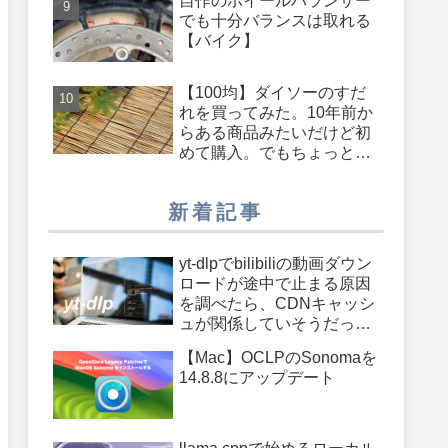
自作のホイールバランサー
でも十分バランスは取れる
【バイク】
【100均】ダイソーのすだ
れを買ってみた。10年前か
らある商品みたいだけど初
めて購入。でもちょっと長
さが足りないかも・・・も
う少し長いのがあったらよ
新着記事
かったのに
yt-dlpでbilibiliの動画ダウン
ロードが途中で止まる原因
を調べたら、CDNキャッシ
ュが関係していそうだった
件
【Mac】OCLPのSonomaを
14.8.8にアップデート