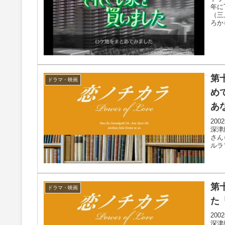
年に
（三
ろか
第
ドラマ・映画
め
あ
20
深津
さん
ルラ
第
ドラマ・映画
た
20
深津