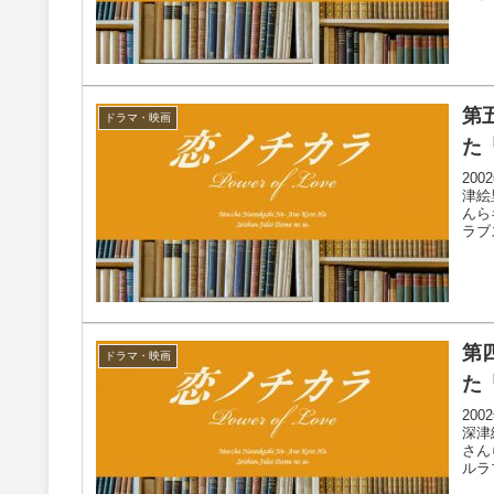
第
ドラマ・映画
た「
20
津絵
んら
ラブ
第
ドラマ・映画
た
20
深津
さん
ルラ