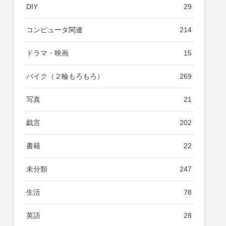
DIY
29
コンピュータ関連
214
ドラマ・映画
15
バイク（２輪もろもろ）
269
写真
21
戯言
202
書籍
22
未分類
247
生活
78
英語
28