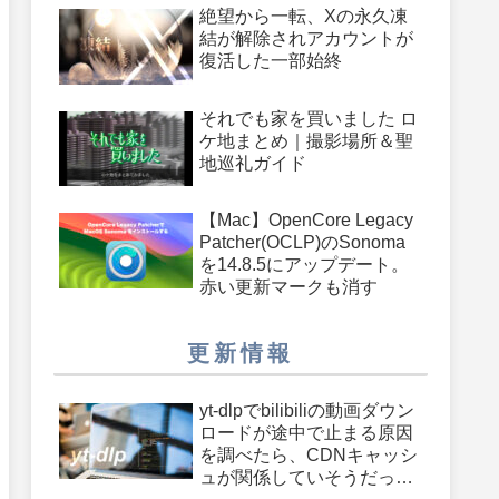
絶望から一転、Xの永久凍
結が解除されアカウントが
復活した一部始終
それでも家を買いました ロ
ケ地まとめ｜撮影場所＆聖
地巡礼ガイド
【Mac】OpenCore Legacy
Patcher(OCLP)のSonoma
を14.8.5にアップデート。
赤い更新マークも消す
更新情報
yt-dlpでbilibiliの動画ダウン
ロードが途中で止まる原因
を調べたら、CDNキャッシ
ュが関係していそうだった