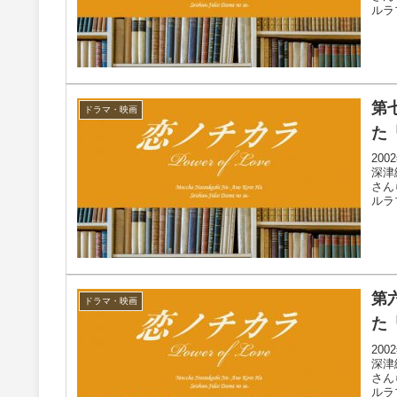
ルラ
第
ドラマ・映画
た
20
深津
さん
ルラ
第
ドラマ・映画
た
20
深津
さん
ルラ