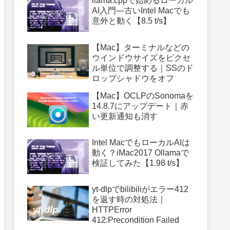
llama.cppで始めるローカル
AI入門—古いIntel Macでも
意外と動く【8.5 t/s】
【Mac】ターミナルなどの
ウインドウサイズをピクセ
ル単位で調整する｜SSのド
ロップシャドウをオフ
【Mac】OCLPのSonomaを
14.8.7にアップデート｜赤
い更新通知も消す
Intel MacでもローカルAIは
動く？iMac2017 Ollamaで
検証してみた【1.98 t/s】
yt-dlpでbilibiliがエラー412
を返す時の対処法｜
HTTPError
412:Precondition Failed