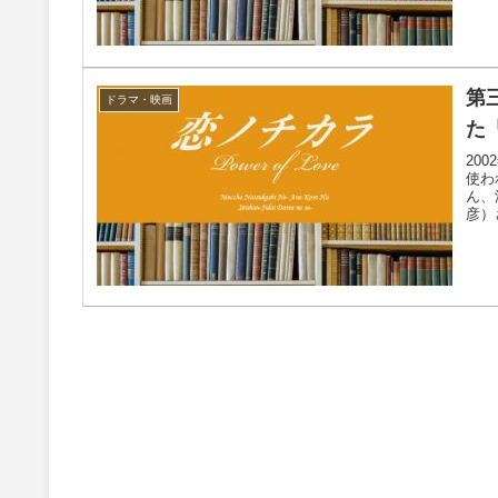
第
ドラマ・映画
た
20
使わ
ん、
彦）