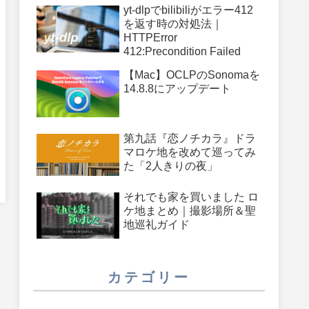
件
yt-dlpでbilibiliがエラー412
を返す時の対処法｜
HTTPError
412:Precondition Failed
【Mac】OCLPのSonomaを
14.8.8にアップデート
第九話『恋ノチカラ』ドラ
マロケ地を改めて巡ってみ
た「2人きりの夜」
それでも家を買いました ロ
ケ地まとめ｜撮影場所＆聖
地巡礼ガイド
カテゴリー