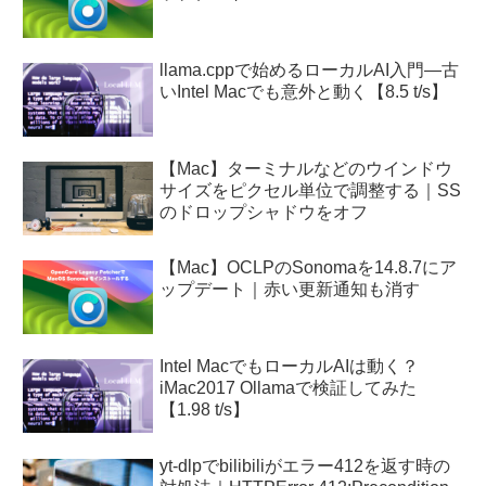
llama.cppで始めるローカルAI入門—古
いIntel Macでも意外と動く【8.5 t/s】
【Mac】ターミナルなどのウインドウ
サイズをピクセル単位で調整する｜SS
のドロップシャドウをオフ
【Mac】OCLPのSonomaを14.8.7にア
ップデート｜赤い更新通知も消す
Intel MacでもローカルAIは動く？
iMac2017 Ollamaで検証してみた
【1.98 t/s】
yt-dlpでbilibiliがエラー412を返す時の