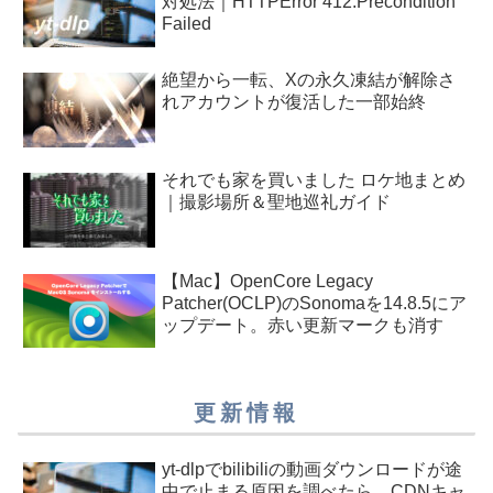
対処法｜HTTPError 412:Precondition
Failed
絶望から一転、Xの永久凍結が解除さ
れアカウントが復活した一部始終
それでも家を買いました ロケ地まとめ
｜撮影場所＆聖地巡礼ガイド
【Mac】OpenCore Legacy
Patcher(OCLP)のSonomaを14.8.5にア
ップデート。赤い更新マークも消す
更新情報
yt-dlpでbilibiliの動画ダウンロードが途
中で止まる原因を調べたら、CDNキャ