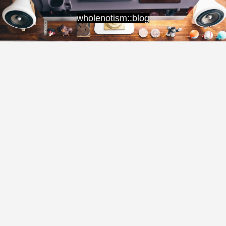
wholenotism::blog