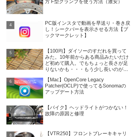
方 F型クランプを使う方法（激安）
PC版インスタで動画を早送り・巻き戻
し！シークバーを表示させる方法【ブ
ックマークレット】
【100均】ダイソーのすだれを買って
みた。10年前からある商品みたいだけ
ど初めて購入。でもちょっと長さが足
りないかも・・・もう少し長いのがあ
ったらよかったのに
【Mac】OpenCore Legacy
Patcher(OCLP)で使ってるSonomaの
アップデート方法
【バイク】ヘッドライトがつかない！
故障の原因と修理
【VTR250】フロントブレーキキャリ