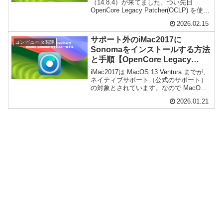
（14.8.4）が来てました。つい先日
OpenCore Legacy Patcher(OCLP) を使っ
てSonomaを入れたので、Sonomaでのア
2026.02.15
ップデートは今回がお初です。最近まで
ネイティブサポ...
サポート外のiMac2017に
コンピュータ関連
Sonomaをインストールする方法
と手順【OpenCore Legacy
Patcher】
iMac2017は MacOS 13 Ventura までが、
ネイティブサポート（公式のサポート）
の対象とされています。なので MacOS
14 Sonoma 以降は"対象外"ということに
2026.01.21
なります。簡単にいうと、入りません。
が、そこをなんと...