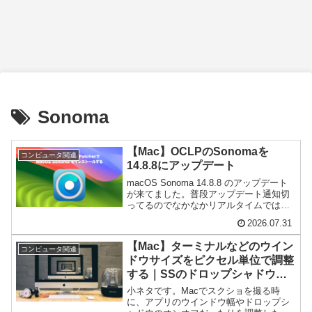
Sonoma
【Mac】OCLPのSonomaを
コンピュータ関連
14.8.8にアップデート
macOS Sonoma 14.8.8 のアップデート
が来てました。普段アップデート通知切
ってるのでなかなかリアルタイムでは気
付けません。iPhoneのアプデが来てたの
2026.07.31
でそういえばと思って確認したら来てま
した。重要なセキュリティ修正が含ま
【Mac】ターミナルなどのウイン
れ...
コンピュータ関連
ドウサイズをピクセル単位で調整
する｜SSのドロップシャドウを
オフ
小ネタです。Macでスクショを撮る時
に、アプリのウインドウ幅やドロップシ