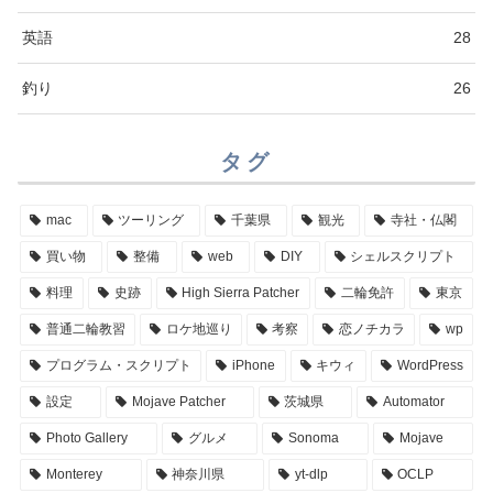
英語
28
釣り
26
タグ
mac
ツーリング
千葉県
観光
寺社・仏閣
買い物
整備
web
DIY
シェルスクリプト
料理
史跡
High Sierra Patcher
二輪免許
東京
普通二輪教習
ロケ地巡り
考察
恋ノチカラ
wp
プログラム・スクリプト
iPhone
キウィ
WordPress
設定
Mojave Patcher
茨城県
Automator
Photo Gallery
グルメ
Sonoma
Mojave
Monterey
神奈川県
yt-dlp
OCLP