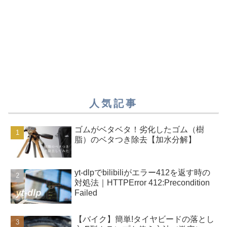
人気記事
ゴムがベタベタ！劣化したゴム（樹
脂）のベタつき除去【加水分解】
yt-dlpでbilibiliがエラー412を返す時の
対処法｜HTTPError 412:Precondition
Failed
【バイク】簡単!タイヤビードの落とし