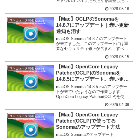
ャドウのオンオフだったりを調整したい
時があります。そんな時に役立つやり
2026.05.16
方。その備忘録。
【Mac】OCLPのSonomaを
コンピュータ関連
14.8.7にアップデート｜赤い更新
通知も消す
macOS Sonoma 14.8.7 のアップデート
が来てました。このアップデートには重
要なセキュリティ修正が含まれ、すべて
のユーザに推奨されます。
2026.05.15
【Mac】OpenCore Legacy
コンピュータ関連
Patcher(OCLP)のSonomaを
14.8.5にアップデート。赤い更新
マークも消す
macOS Sonoma 14.8.5 へのアップデー
トが来ていたようなので作業します。
OpenCore Legacy Patcher(OCLP)を使っ
て Sonoma をインストールしている
2026.04.09
iMac です。
【Mac】OpenCore Legacy
コンピュータ関連
Patcher(OCLP)で使ってる
Sonomaのアップデート方法
macOS Sonomaのアップデート