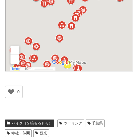
0
バイク（２輪もろもろ）
ツーリング
千葉県
寺社・仏閣
観光