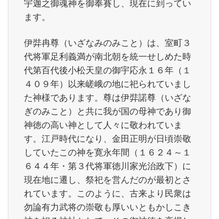
宇迦之御魂神を御奉賽し、現在に到ってい
ます。
伊弉冉尊（いざなみのみこと）は、室町３
代将軍足利義満が南北朝を統一せしめた時
代第百代後小松天皇の御宇応永１６年（１
４０９年）以来嵯峨の地に祀られていまし
た神様であります。尊は伊弉諾尊（いざな
ぎのみこと）と共に我が国の母神であり御
神徳の高い神として人々に敬われていま
す。江戸時代になり、金田正明が日頃崇敬
していたこの神を寛永年間（１６２４～１
６４４年・第３代将軍徳川家光治政下）に
現在地に遷し、祭祀を営んだのが最初とさ
れています。このように、古来より民衆は
勿論有力武将の崇敬も厚いいともかしこき