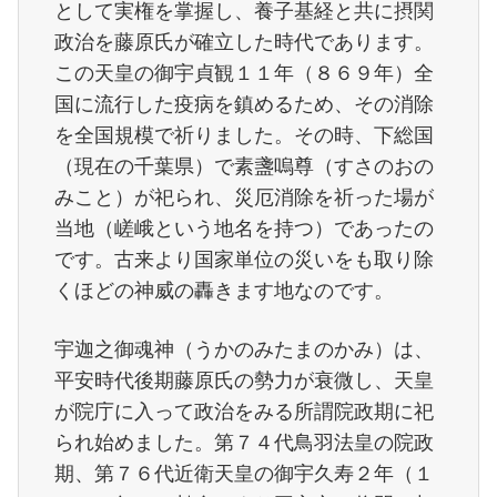
として実権を掌握し、養子基経と共に摂関
政治を藤原氏が確立した時代であります。
この天皇の御宇貞観１１年（８６９年）全
国に流行した疫病を鎮めるため、その消除
を全国規模で祈りました。その時、下総国
（現在の千葉県）で素盞嗚尊（すさのおの
みこと）が祀られ、災厄消除を祈った場が
当地（嵯峨という地名を持つ）であったの
です。古来より国家単位の災いをも取り除
くほどの神威の轟きます地なのです。
宇迦之御魂神（うかのみたまのかみ）は、
平安時代後期藤原氏の勢力が衰微し、天皇
が院庁に入って政治をみる所謂院政期に祀
られ始めました。第７４代鳥羽法皇の院政
期、第７６代近衛天皇の御宇久寿２年（１