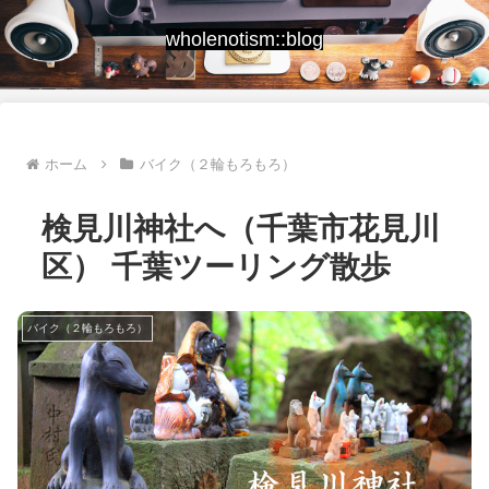
wholenotism::blog
ホーム
バイク（２輪もろもろ）
検見川神社へ（千葉市花見川
区） 千葉ツーリング散歩
バイク（２輪もろもろ）