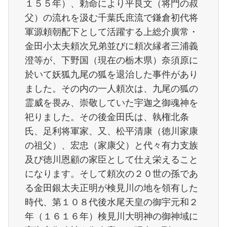
１５５年）、勅命により平良文（将門の叔
父）の流れを汲む千葉氏庶流で鎌倉初代将
軍源頼朝配下として活躍する上総介廣常・
金田小太夫頼次兄弟並びに頼次縁者三浦義
澄等が、下野国（現在の栃木県）奈須原に
於いて妖狐九尾の狐を退治した事件があり
ました。その内の一人頼次は、九尾の狐の
霊威を畏み、崇敬していた宇迦之御魂神を
祀りました。その後金田氏は、執権北条
氏、足利将軍家、又、松平清康（徳川家康
の祖父）、宏忠（家康父）と代々有力支族
及び徳川恩顧の家臣として仕え栄えること
になります。そして頼次の２０世の孫であ
る金田銀太夫正明が検見川の地を領有した
時代、第１０８代後水尾天皇の御宇元和２
年（１６１６年）検見川大明神の御神域に