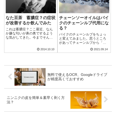
なた豆茶 蓄膿症？の症状
チェーンソーオイルはバイ
が改善するか飲んでみた
クのチェーンルブ代用にな
る？
これは蓄膿症？ここ最近、なん
か嫌な匂いが鼻の奥でするよう
バイクのチェーンルブをちょっ
な気がしてきた。今までそんな
と変えてみました。思うところ
こと無かったのに突然でびっく
があってチェーンルブから「チ
り。匂い玉とかいうやつかなと
ェーンソーオイル」に。使用感
2014.10.10
2021.09.14
も思ったけど、ググってみると
やレビューというか、気づいた
蓄膿症（副鼻腔炎）？っぽい。
ことを簡単にまとめてみます。
特に頭痛とかはなく、わずかな
今日はそんなチェーンルブにつ
匂いなんだけど・...
いてのお話。
無料で使えるOCR、Googleドライブ
が精度高くておすすめ
ニンニクの皮を簡単＆素早く剥く方
法？