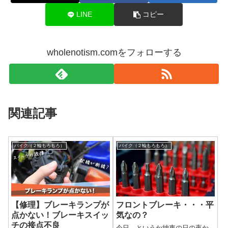
LINE
コピー
wholenotism.comをフォローする
関連記事
バイク（２輪もろもろ）
バイク（２輪もろもろ）
【修理】ブレーキランプが
フロントブレーキ・・・平
点かない！ブレーキスイッ
気なの？
チの接点不良
今日、というか納車の日の夜か