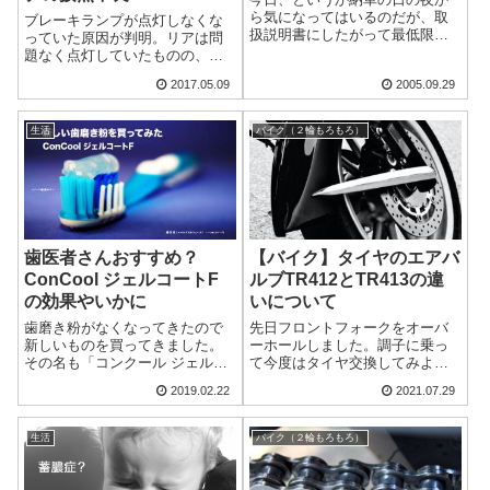
ら気になってはいるのだが、取
ブレーキランプが点灯しなくな
扱説明書にしたがって最低限点
っていた原因が判明。リアは問
検すべき場所をいくつか見てい
題なく点灯していたものの、フ
くと、ブレーキ液を見るところ
ロントのブレーキレバーだけ反
2017.05.09
2005.09.29
にまったく液面らしいものが見
応しなかったのですが、結論か
えないのだが・・・。車体を水
ら言うと、ブレーキランプスイ
平にしても、傾けても、メモリ
ッチ内部の接点不良でした。だ
生活
バイク（２輪もろもろ）
の下限どころか、...
けどちょっとトリッキーな感じ
だったので、原因...
歯医者さんおすすめ？
【バイク】タイヤのエアバ
ConCool ジェルコートF
ルブTR412とTR413の違
の効果やいかに
いについて
歯磨き粉がなくなってきたので
先日フロントフォークをオーバ
新しいものを買ってきました。
ーホールしました。調子に乗っ
その名も「コンクール ジェルコ
て今度はタイヤ交換してみよう
ートF（フッ素コート歯磨きジェ
かなと情報を収集中。と、そこ
2019.02.22
2021.07.29
ル）」多くの歯医者さんオスス
で出くわした「エアバルブ/スナ
メの歯磨き粉なんだとか。少し
ップインバルブ」の規格の違い
前に名前を聞いて気になってい
について。「TR412」と
生活
バイク（２輪もろもろ）
たのですがたまたま近所のマツ
「TR413」というものが出てく
キヨで見かけ...
る。・・・ど...