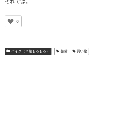
それでは。
0
バイク（２輪もろもろ）
整備
買い物