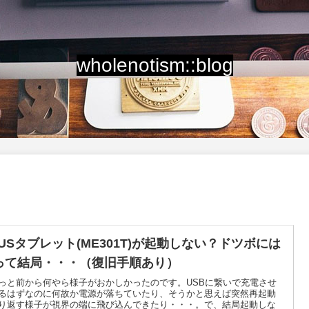
wholenotism::blog
SUSタブレット(ME301T)が起動しない？ドツボには
って結局・・・（復旧手順あり）
っと前から何やら様子がおかしかったのです。USBに繋いで充電させ
るはずなのに何故か電源が落ちていたり、そうかと思えば突然再起動
り返す様子が視界の端に飛び込んできたり・・・。で、結局起動しな