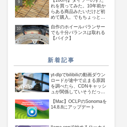
【100均】ダイソーのすだ
れを買ってみた。10年前か
らある商品みたいだけど初
めて購入。でもちょっと長
さが足りないかも・・・も
自作のホイールバランサー
う少し長いのがあったらよ
でも十分バランスは取れる
かったのに
【バイク】
新着記事
yt-dlpでbilibiliの動画ダウン
ロードが途中で止まる原因
を調べたら、CDNキャッシ
ュが関係していそうだった
件
【Mac】OCLPのSonomaを
14.8.8にアップデート