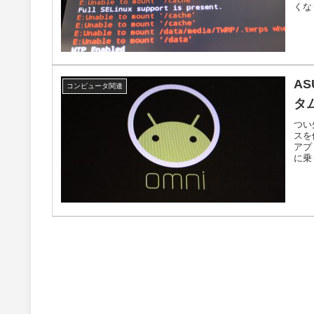
くな
AS
コンピュータ関連
タム
つい
スを
アプ
に乗