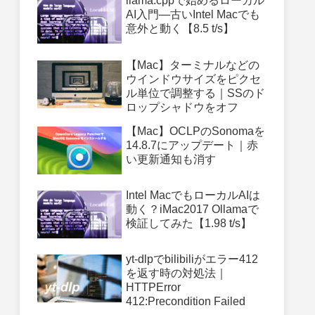
llama.cppで始めるローカル
AI入門—古いIntel Macでも
意外と動く【8.5 t/s】
【Mac】ターミナルなどの
ウインドウサイズをピクセ
ル単位で調整する｜SSのド
ロップシャドウをオフ
【Mac】OCLPのSonomaを
14.8.7にアップデート｜赤
い更新通知も消す
Intel MacでもローカルAIは
動く？iMac2017 Ollamaで
検証してみた【1.98 t/s】
yt-dlpでbilibiliがエラー412
を返す時の対処法｜
HTTPError
412:Precondition Failed