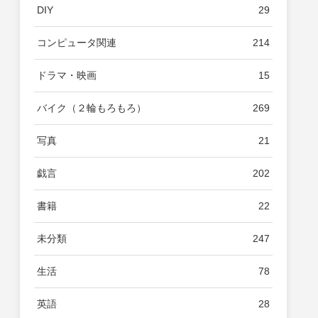
DIY
29
コンピュータ関連
214
ドラマ・映画
15
バイク（２輪もろもろ）
269
写真
21
戯言
202
書籍
22
未分類
247
生活
78
英語
28