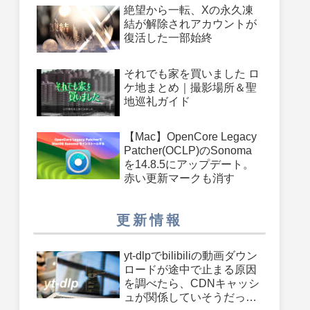
絶望から一転、Xの永久凍
結が解除されアカウントが
復活した一部始終
それでも家を買いました ロ
ケ地まとめ｜撮影場所＆聖
地巡礼ガイド
【Mac】OpenCore Legacy
Patcher(OCLP)のSonoma
を14.8.5にアップデート。
赤い更新マークも消す
更新情報
yt-dlpでbilibiliの動画ダウン
ロードが途中で止まる原因
を調べたら、CDNキャッシ
ュが関係していそうだった