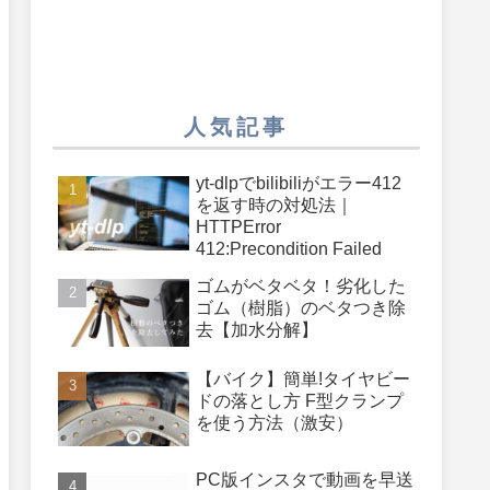
人気記事
yt-dlpでbilibiliがエラー412
を返す時の対処法｜
HTTPError
412:Precondition Failed
ゴムがベタベタ！劣化した
ゴム（樹脂）のベタつき除
去【加水分解】
【バイク】簡単!タイヤビー
ドの落とし方 F型クランプ
を使う方法（激安）
PC版インスタで動画を早送