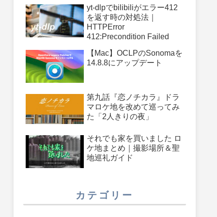
件
yt-dlpでbilibiliがエラー412
を返す時の対処法｜
HTTPError
412:Precondition Failed
【Mac】OCLPのSonomaを
14.8.8にアップデート
第九話『恋ノチカラ』ドラ
マロケ地を改めて巡ってみ
た「2人きりの夜」
それでも家を買いました ロ
ケ地まとめ｜撮影場所＆聖
地巡礼ガイド
カテゴリー