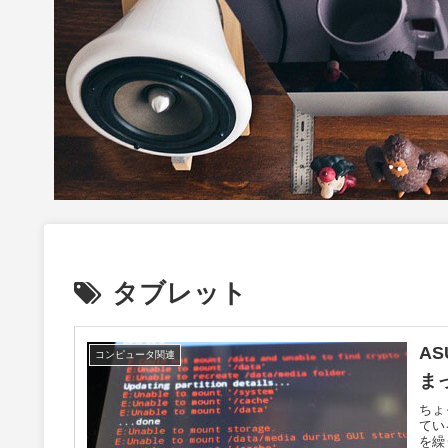
タブレット
A
コンピュータ関連
ま
ちょ
てい
を繰