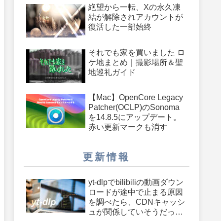
絶望から一転、Xの永久凍
結が解除されアカウントが
復活した一部始終
それでも家を買いました ロ
ケ地まとめ｜撮影場所＆聖
地巡礼ガイド
【Mac】OpenCore Legacy
Patcher(OCLP)のSonoma
を14.8.5にアップデート。
赤い更新マークも消す
更新情報
yt-dlpでbilibiliの動画ダウン
ロードが途中で止まる原因
を調べたら、CDNキャッシ
ュが関係していそうだった