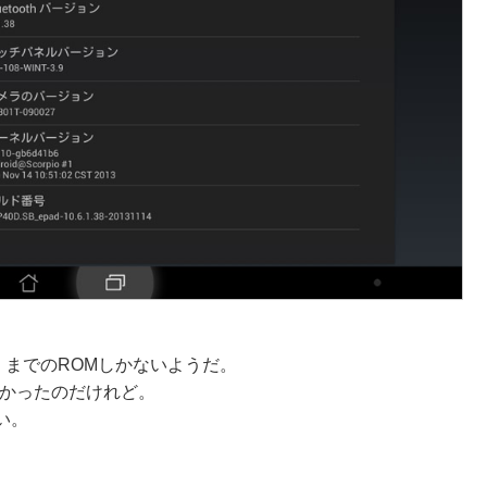
）
までのROMしかないようだ。
にはしたかったのだけれど。
い。