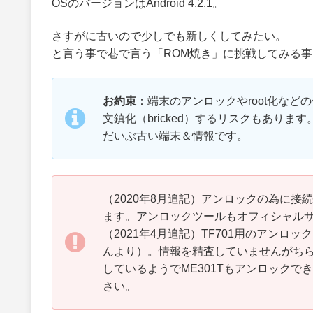
OSのバージョンはAndroid 4.2.1。
さすがに古いので少しでも新しくしてみたい。
と言う事で巷で言う「ROM焼き」に挑戦してみる
お約束
：端末のアンロックやroot化な
文鎮化（bricked）するリスクもありま
だいぶ古い端末＆情報です。
（2020年8月追記）アンロックの為に
ます。アンロックツールもオフィシャル
（2021年4月追記）TF701用のアン
んより）。情報を精査していませんがち
しているようでME301Tもアンロックで
さい。