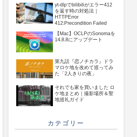
件
yt-dlpでbilibiliがエラー412
を返す時の対処法｜
HTTPError
412:Precondition Failed
【Mac】OCLPのSonomaを
14.8.8にアップデート
第九話『恋ノチカラ』ドラ
マロケ地を改めて巡ってみ
た「2人きりの夜」
それでも家を買いました ロ
ケ地まとめ｜撮影場所＆聖
地巡礼ガイド
カテゴリー