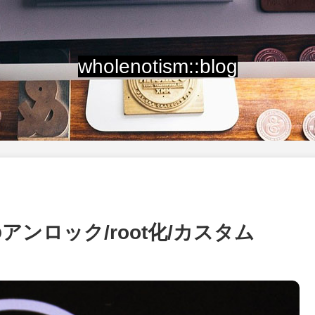
wholenotism::blog
のアンロック/root化/カスタム