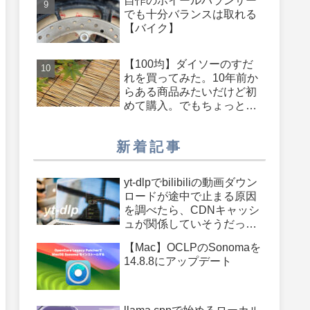
自作のホイールバランサー
でも十分バランスは取れる
【バイク】
【100均】ダイソーのすだ
れを買ってみた。10年前か
らある商品みたいだけど初
めて購入。でもちょっと長
さが足りないかも・・・も
う少し長いのがあったらよ
新着記事
かったのに
yt-dlpでbilibiliの動画ダウン
ロードが途中で止まる原因
を調べたら、CDNキャッシ
ュが関係していそうだった
件
【Mac】OCLPのSonomaを
14.8.8にアップデート