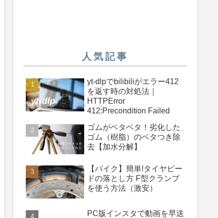
人気記事
yt-dlpでbilibiliがエラー412
を返す時の対処法｜
HTTPError
412:Precondition Failed
ゴムがベタベタ！劣化した
ゴム（樹脂）のベタつき除
去【加水分解】
【バイク】簡単!タイヤビー
ドの落とし方 F型クランプ
を使う方法（激安）
PC版インスタで動画を早送