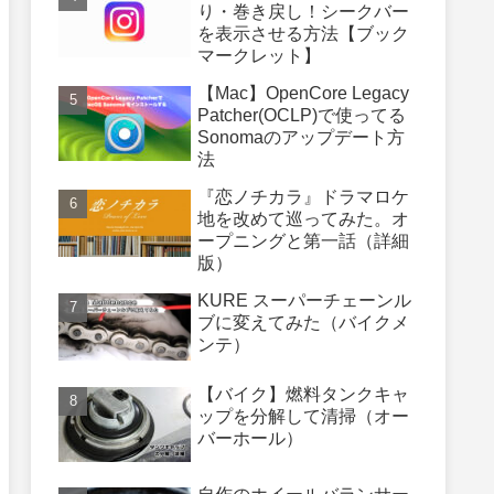
り・巻き戻し！シークバー
を表示させる方法【ブック
マークレット】
【Mac】OpenCore Legacy
Patcher(OCLP)で使ってる
Sonomaのアップデート方
法
『恋ノチカラ』ドラマロケ
地を改めて巡ってみた。オ
ープニングと第一話（詳細
版）
KURE スーパーチェーンル
ブに変えてみた（バイクメ
ンテ）
【バイク】燃料タンクキャ
ップを分解して清掃（オー
バーホール）