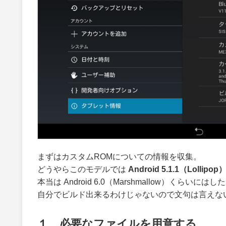
まずはカスタムROMについての情報を収集。
どうやらこのモデルでは
Android 5.1.1（Lollipop
本当は Android 6.0（Marshmallow）くらい
自分でビルド出来るわけじゃないので文句は言えな
１、必要なファイルを用意する