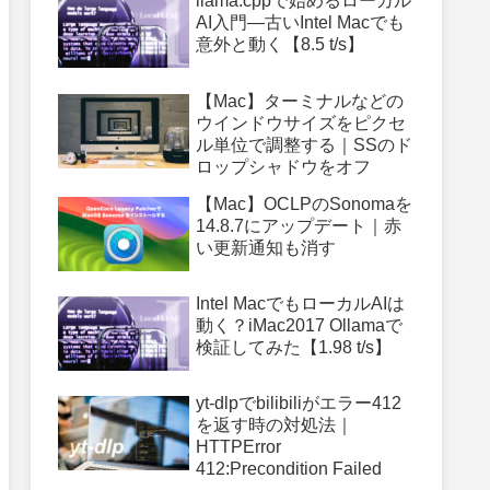
llama.cppで始めるローカル
AI入門—古いIntel Macでも
意外と動く【8.5 t/s】
【Mac】ターミナルなどの
ウインドウサイズをピクセ
ル単位で調整する｜SSのド
ロップシャドウをオフ
【Mac】OCLPのSonomaを
14.8.7にアップデート｜赤
い更新通知も消す
Intel MacでもローカルAIは
動く？iMac2017 Ollamaで
検証してみた【1.98 t/s】
yt-dlpでbilibiliがエラー412
を返す時の対処法｜
HTTPError
412:Precondition Failed