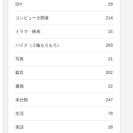
DIY
29
コンピュータ関連
214
ドラマ・映画
15
バイク（２輪もろもろ）
269
写真
21
戯言
202
書籍
22
未分類
247
生活
78
英語
28