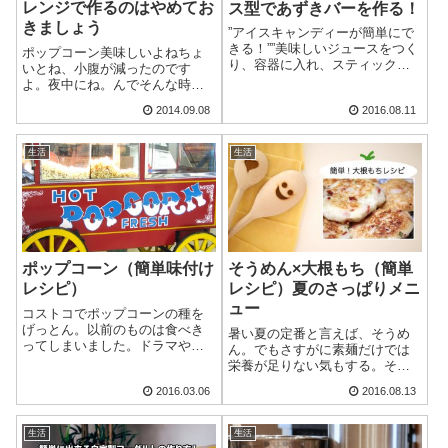
レンジで作るのはやめてお
ス型であずきバーを作る！
きましょう
”アイスキャンディーが簡単にで
きる！””美味しいジュースをつく
ポップコーン美味しいよねちょ
り、容器に入れ、スティックを
いとね、小腹が減ったのです
立てて、フリーザーへ！”
よ。夜中にね。んでそんな時は
フランスパンをかじったりスナ
2014.09.08
2016.08.11
ックを食べてみたり、適当に空
腹を紛らすのです。そしてたま
にコストコで買ったポップコー
生活
生活
ンを作ったりもします。結構な
量が入っている上に...
ポップコーン（簡単味付け
そうめん×大根もち（簡単
レシピ）
レシピ）夏のさっぱりメニ
ュー
コストコでポップコーンの種を
げっとん。以前のものは食べき
暑い夏の定番と言えば、そうめ
ってしまいました。ドラマや映
ん。でもさすがに素麺だけでは
画を見る時には何故かポップコ
栄養が足りない気もする。そこ
ーンが食べたくなる。とは言
で何か付け合わせを、となる訳
2016.03.06
2016.08.13
え、毎回観てる途中で食べ終わ
ですが、「大根もち」など如何
って手もベタベタ。結局一時中
でしょう。結構簡単に出来る上
断して手を洗いに行くんですけ
に、美味しくてヘルシー。しか
生活
生活
どね。で、汚れ物が...
も安上がり！かく言う自分も最