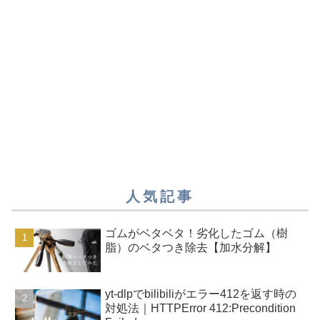
人気記事
ゴムがベタベタ！劣化したゴム（樹
脂）のベタつき除去【加水分解】
yt-dlpでbilibiliがエラー412を返す時の
対処法｜HTTPError 412:Precondition