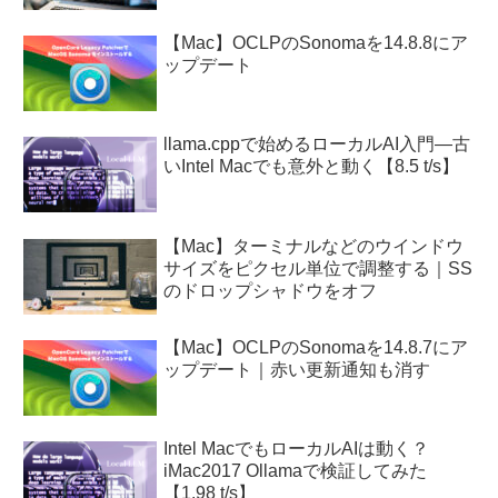
【Mac】OCLPのSonomaを14.8.8にア
ップデート
llama.cppで始めるローカルAI入門—古
いIntel Macでも意外と動く【8.5 t/s】
【Mac】ターミナルなどのウインドウ
サイズをピクセル単位で調整する｜SS
のドロップシャドウをオフ
【Mac】OCLPのSonomaを14.8.7にア
ップデート｜赤い更新通知も消す
Intel MacでもローカルAIは動く？
iMac2017 Ollamaで検証してみた
【1.98 t/s】