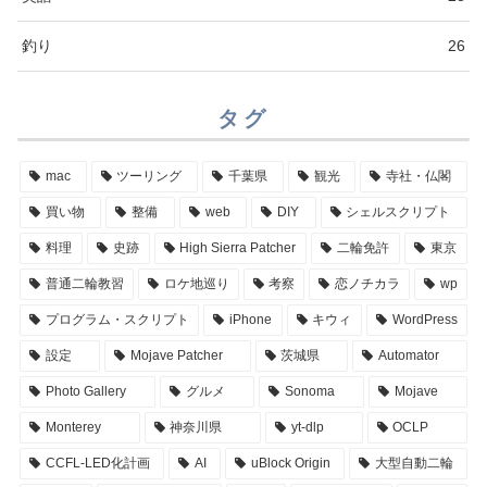
釣り
26
タグ
mac
ツーリング
千葉県
観光
寺社・仏閣
買い物
整備
web
DIY
シェルスクリプト
料理
史跡
High Sierra Patcher
二輪免許
東京
普通二輪教習
ロケ地巡り
考察
恋ノチカラ
wp
プログラム・スクリプト
iPhone
キウィ
WordPress
設定
Mojave Patcher
茨城県
Automator
Photo Gallery
グルメ
Sonoma
Mojave
Monterey
神奈川県
yt-dlp
OCLP
CCFL-LED化計画
AI
uBlock Origin
大型自動二輪