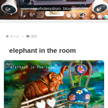
wholenotism::blog
ホーム
英語
elephant in the room
英語