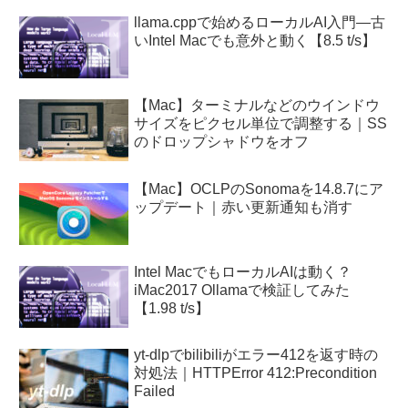
llama.cppで始めるローカルAI入門—古
いIntel Macでも意外と動く【8.5 t/s】
【Mac】ターミナルなどのウインドウ
サイズをピクセル単位で調整する｜SS
のドロップシャドウをオフ
【Mac】OCLPのSonomaを14.8.7にア
ップデート｜赤い更新通知も消す
Intel MacでもローカルAIは動く？
iMac2017 Ollamaで検証してみた
【1.98 t/s】
yt-dlpでbilibiliがエラー412を返す時の
対処法｜HTTPError 412:Precondition
Failed