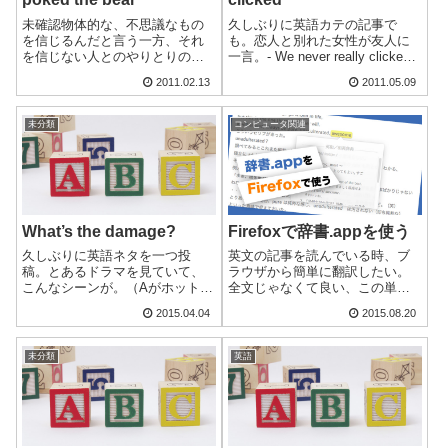
未確認物体的な、不思議なもの
久しぶりに英語カテの記事で
を信じるんだと言う一方、それ
も。恋人と別れた女性が友人に
を信じない人とのやりとりの一
一言。- We never really clicked.
節。- Stonehenge, Area 51,
クリック？と思ったけど調べる
2011.02.13
2011.05.09
there's alien crap all over the
と（異性と）フィーリングが合
place.- You can't be ...
う、意気投合する、ビビビッと
感じる、うまが合う、しっくり
未分類
コンピュータ関連
いくという意味が...
What’s the damage?
Firefoxで辞書.appを使う
久しぶりに英語ネタを一つ投
英文の記事を読んでいる時、ブ
稿。とあるドラマを見ていて、
ラウザから簡単に翻訳したい。
こんなシーンが。（Aがホットド
全文じゃなくて良い、この単語
ッグをデリバリーで注文。Bが配
の意味が知りたい、そんな時。
2015.04.04
2015.08.20
達員。）A: All right. What's the
ショートカットを使う結論から
damage? （で、いく
言うと、アドオンを入れずとも
ら？）B: Ah... $39.60....
調べたい単語にオンマウス（カ
未分類
英語
ーソルのっけて）、ショートカ
ット：comma...