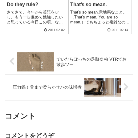
Do they rule?
That’s so mean.
さてさて、今年から英語を少
That's so mean.意地悪なこと。
し、もう一歩進めて勉強したい
（That's mean. You are so
と思っている今日この頃。なん
mean.）でもちょっと複雑なのは
とな～くわかる、から日本語に
その逆の意味もあるようで、イ
2011.02.02
2011.02.14
翻訳して記述、という事をして
カしてるじゃん的なニュアンス
みると結構苦労する。誰に見せ
もあるらしい。でもその場合は
るわけでもないので気楽に進め
かなり特殊な場合で、多分文
てはいるのだが、ニュアンスは
脈...
わかるけど、どう訳...
でいだらぼっちの足跡＠柏 VTRでお
散歩ツー
圧力鍋！骨まで柔らかサバの味噌煮
コメント
コメントをどうぞ