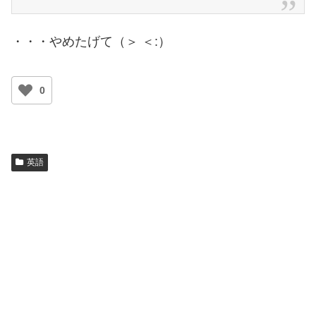
・・・やめたげて（＞ ＜:）
0
英語