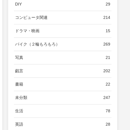
DIY
29
コンピュータ関連
214
ドラマ・映画
15
バイク（２輪もろもろ）
269
写真
21
戯言
202
書籍
22
未分類
247
生活
78
英語
28