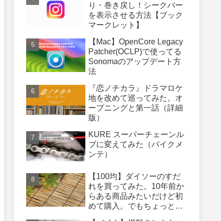
り・巻き戻し！シークバー
を表示させる方法【ブック
マークレット】
【Mac】OpenCore Legacy
Patcher(OCLP)で使ってる
Sonomaのアップデート方
法
『恋ノチカラ』ドラマロケ
地を改めて巡ってみた。オ
ープニングと第一話（詳細
版）
KURE スーパーチェーンル
ブに変えてみた（バイクメ
ンテ）
【100均】ダイソーのすだ
れを買ってみた。10年前か
らある商品みたいだけど初
めて購入。でもちょっと長
さが足りないかも・・・も