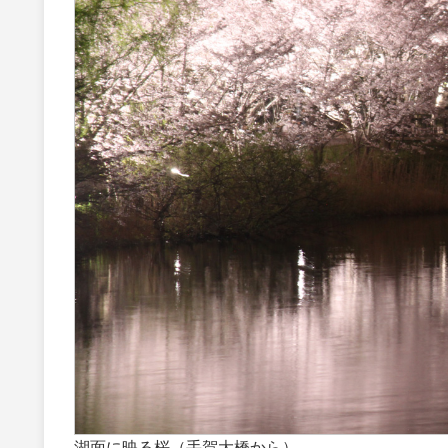
湖面に映る桜（手賀大橋から）