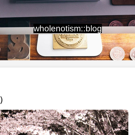
wholenotism::blog
）