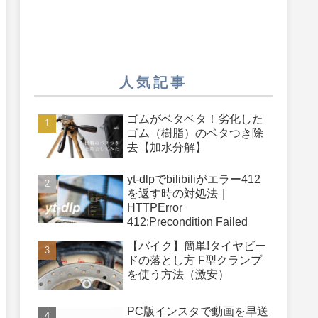
人気記事
ゴムがベタベタ！劣化した
ゴム（樹脂）のベタつき除
去【加水分解】
yt-dlpでbilibiliがエラー412
を返す時の対処法｜
HTTPError
412:Precondition Failed
【バイク】簡単!タイヤビー
ドの落とし方 F型クランプ
を使う方法（激安）
PC版インスタで動画を早送