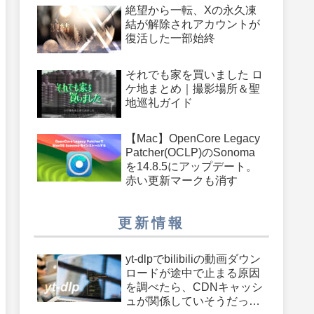
絶望から一転、Xの永久凍
結が解除されアカウントが
復活した一部始終
それでも家を買いました ロ
ケ地まとめ｜撮影場所＆聖
地巡礼ガイド
【Mac】OpenCore Legacy
Patcher(OCLP)のSonoma
を14.8.5にアップデート。
赤い更新マークも消す
更新情報
yt-dlpでbilibiliの動画ダウン
ロードが途中で止まる原因
を調べたら、CDNキャッシ
ュが関係していそうだった