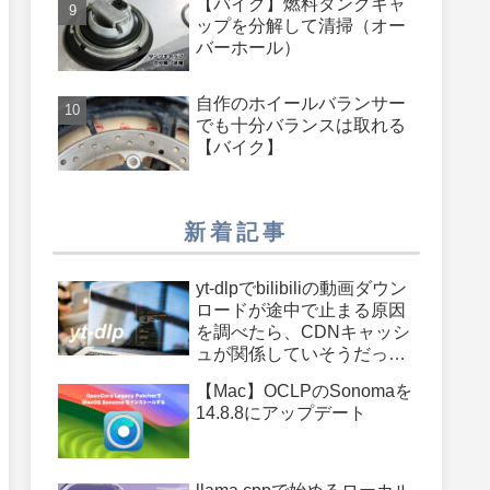
【バイク】燃料タンクキャ
う少し長いのがあったらよ
ップを分解して清掃（オー
かったのに
バーホール）
自作のホイールバランサー
でも十分バランスは取れる
【バイク】
新着記事
yt-dlpでbilibiliの動画ダウン
ロードが途中で止まる原因
を調べたら、CDNキャッシ
ュが関係していそうだった
件
【Mac】OCLPのSonomaを
14.8.8にアップデート