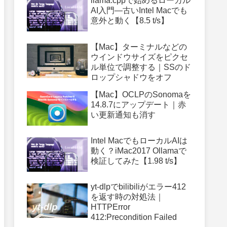
llama.cppで始めるローカル
AI入門—古いIntel Macでも
意外と動く【8.5 t/s】
【Mac】ターミナルなどの
ウインドウサイズをピクセ
ル単位で調整する｜SSのド
ロップシャドウをオフ
【Mac】OCLPのSonomaを
14.8.7にアップデート｜赤
い更新通知も消す
Intel MacでもローカルAIは
動く？iMac2017 Ollamaで
検証してみた【1.98 t/s】
yt-dlpでbilibiliがエラー412
を返す時の対処法｜
HTTPError
412:Precondition Failed