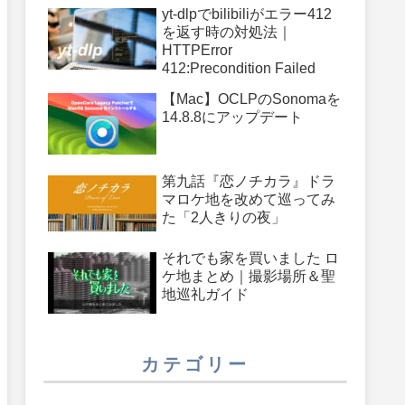
件
yt-dlpでbilibiliがエラー412
を返す時の対処法｜
HTTPError
412:Precondition Failed
【Mac】OCLPのSonomaを
14.8.8にアップデート
第九話『恋ノチカラ』ドラ
マロケ地を改めて巡ってみ
た「2人きりの夜」
それでも家を買いました ロ
ケ地まとめ｜撮影場所＆聖
地巡礼ガイド
カテゴリー